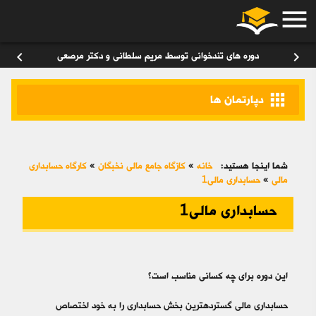
menu
ورود
/
عضویت
۰
chevron_left
chevron_right
دوره های تندخوانی توسط مریم سلطانی و دکتر مرصعی
apps
دپارتمان ها
شما اینجا هستید:
خانه
»
کازگاه جامع مالی نخبگان
»
کارگاه حسابداری
مالی
»
حسابداری مالی1
حسابداری مالی1
این دوره برای چه کسانی مناسب است؟
حسابداری مالی گسترده‎ترین بخش حسابداری را به خود اختصاص