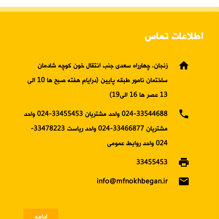
اطلاعات تماس
home
زنجان، چهارراه سعدی جنب انتقال خون کوچه شادمان
ساختمان نامور طبقه پایین (درایام هفته صبح ها 10 الی
13 عصر ها 16 الی19)
phone
024-33544688 واحد مشتریان 33455453-024 واحد
مشتریان 33466877-024 واحد ریاست 33478223-
024 واحد روابط عمومی
print
33455453
email
info@mfnokhbegan.ir
ادامه