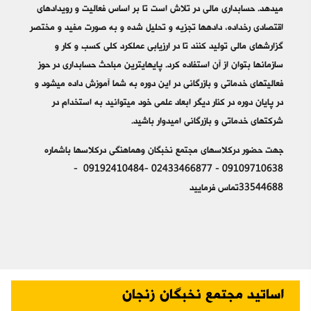
می‎دهد. حسابداری مالی در تلاش است تا بر اساس فعالیت و رویدادهای
اقتصادی رخ‎داده، داده‎ها تجزیه و تحلیل شده و به صورت مفید و مختصر
گزارش‎های مالی تولید کنند تا در ارزیابی عملکرد کلی کسب و کار و
سازمان‎ها بتوان از آن استفاده کرد. پایه‎ای‎ترین مباحث حسابداری در حوز
فعالیت‎های خدماتی و بازرگانی در این دوره به شما آموزش داده می‎شود و
در پایان دوره در کنار دیگر ابعاد علمی خود می‎توانید به استخدام در
شرکت‎های خدماتی و بازرگانی امیدوار باشید.
جهت حضور درکلاسهای مجتمع نخبگان وهماهنگی درکلاسها باشماره
09109710638 - 02433466877 -09192410484 -
33544688تماس فرمایید
اساتید مجتمع نخبگان زنجان