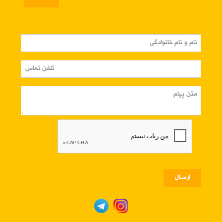
ارسـال