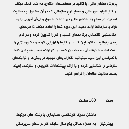
پرورش مشاور مالی، با تاکید بر سرفصل­‎های متنوع، به شما کمک می­‎کند
در کنار انجام امور مالی و حسابداریِ سازمانی که در آن مشغول به فعالیت
هستید، در مقام یک مشاور مالی نیز خدمات متنوع و ارزش آفرینی را به
افراد و ساز­مان­‎ها ارائه دهید. این دوره شما را آماده می­‎کند تا طرح­‎های
امکان‎سنجی اقتصادی برنامه­‎های کسب و کار­ را تدوین کرده و در گام
بعدی بتوانید عملکرد این کسب و کارها را ارزیابی کرده و مشاوره لازم را
جهت ادامه یا توقف آن به صاحبان کسب و کار ارائه دهید. همچنین شما
با گذراندن این دوره می­‎توانید ناکارایی‌­های موجود در روش­‌ها و فرآیندهای
سازمانی را شناسایی کرده و با ارائه پیشنهادات کاربردی و سازنده، زمینه
بهبود فعالیت سازمان را فراهم کنید.
مدت
180 ساعت
داشتن مدرک کارشناسی حسابداری یا رشته های مرتبط
پیش‌نیاز
به همراه حداقل پنج سال سابقه کار در سطح سرپرستی