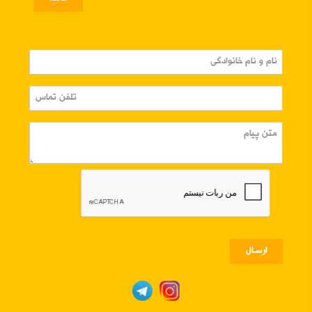
ارسـال