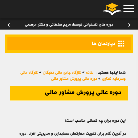
menu
ورود
/
عضویت
۰
chevron_left
chevron_right
دوره های تندخوانی توسط مریم سلطانی و دکتر مرصعی
apps
دپارتمان ها
شما اینجا هستید:
خانه
»
کازگاه جامع مالی نخبگان
»
کارگاه مالی
وسرمایه گذاری
»
دوره عالی پرورش مشاور مالی
دوره عالی پرورش مشاور مالی
این دوره برای چه کسانی مناسب است؟
در آخرین گام برای تقویت مهارت­‎های حسابداری و مدیریتی افراد، دوره