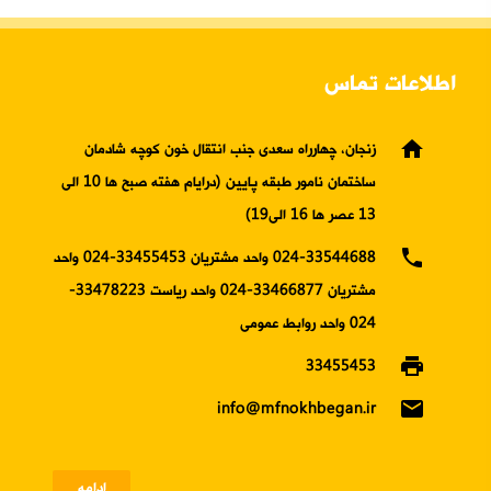
اطلاعات تماس
home
زنجان، چهارراه سعدی جنب انتقال خون کوچه شادمان
ساختمان نامور طبقه پایین (درایام هفته صبح ها 10 الی
13 عصر ها 16 الی19)
phone
024-33544688 واحد مشتریان 33455453-024 واحد
مشتریان 33466877-024 واحد ریاست 33478223-
024 واحد روابط عمومی
print
33455453
email
info@mfnokhbegan.ir
ادامه