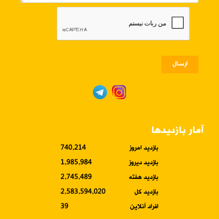
ارسـال
آمار بازدیدها
بازدید امروز
740,214
بازدید دیروز
1,985,984
بازدید هفته
2,745,489
بازدید کل
2,583,594,020
افراد آنلاین
39