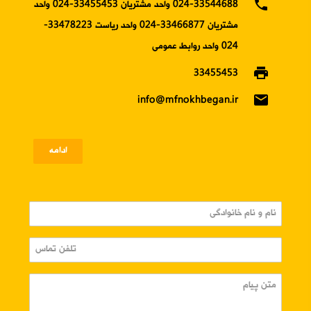
phone
024-33544688 واحد مشتریان 33455453-024 واحد
مشتریان 33466877-024 واحد ریاست 33478223-
024 واحد روابط عمومی
print
33455453
email
info@mfnokhbegan.ir
ادامه