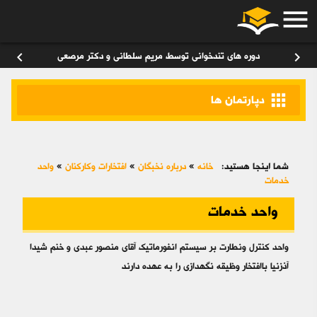
menu
ورود
/
عضویت
۰
chevron_left
chevron_right
دوره های تندخوانی توسط مریم سلطانی و دکتر مرصعی
apps
دپارتمان ها
شما اینجا هستید:
خانه
»
درباره نخبگان
»
افتخارات وکارکنان
»
واحد
خدمات
واحد خدمات
واحد کنترل ونطارت بر سیستم انفورماتیک آقای منصور عبدی و خنم شیدا
آذزنیا باافتخار وظیقه نگهدازی را به عهده دارند