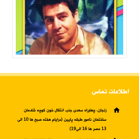
اطلاعات تماس
home
زنجان، چهارراه سعدی جنب انتقال خون کوچه شادمان
ساختمان نامور طبقه پایین (درایام هفته صبح ها 10 الی
13 عصر ها 16 الی19)