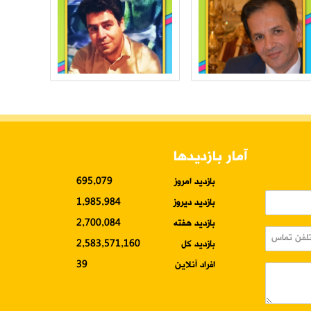
آمار بازدیدها
بازدید امروز
695,079
بازدید دیروز
1,985,984
بازدید هفته
2,700,084
بازدید کل
2,583,571,160
افراد آنلاین
39