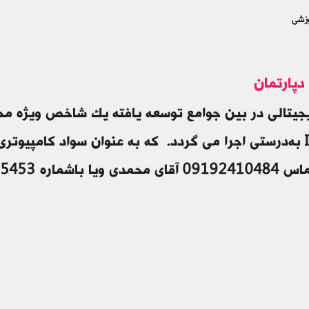
وزشی
دپارتمان
جیتالی در بین جوامع توسعه یافته یک شاخص ویژه محسو
اره 02433455453 تماس فرمایید.