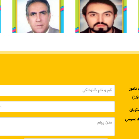
نامور
3345-024 واحد مشتریان