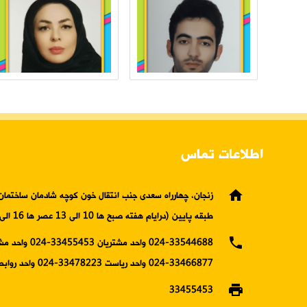
اطلاعات تماس
home
زنجان، چهارراه سعدی جنب انتقال خون کوچه شادمان ساختمان 
طبقه پایین (درایام هفته صبح ها 10 الی 13 عصر ها 16 الی19)
phone
024-33544688 واحد مشتریان 5453
33466877-024 واحد ریاست 33478223-024 واحد روابط عمومی
print
33455453