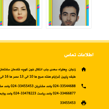
اطلاعات تماس
home
زنجان، چهارراه سعدی جنب انتقال خون کوچه شادمان ساختمان 
طبقه پایین (درایام هفته صبح ها 10 الی 13 عصر ها 16 الی19)
phone
024-33544688 واحد مشتریان 5453
33466877-024 واحد ریاست 33478223-024 واحد روابط عمومی
print
33455453