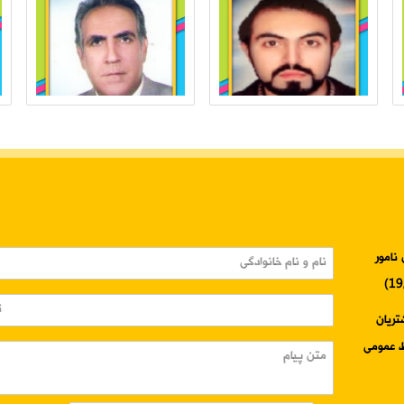
نامور
3345-024 واحد مشتریان