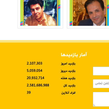
آمار بازدیدها
بازدید امروز
2,107,303
بازدید دیروز
5,059,054
بازدید هفته
20,932,714
بازدید کل
2,581,686,988
افراد آنلاین
39