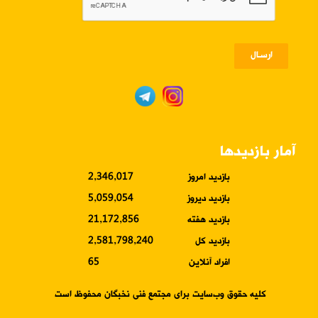
ارسـال
آمار بازدیدها
بازدید امروز
2,346,017
بازدید دیروز
5,059,054
بازدید هفته
21,172,856
بازدید کل
2,581,798,240
افراد آنلاین
65
کلیه حقوق وب‌سایت برای مجتمع فنی نخبگان محفوظ است