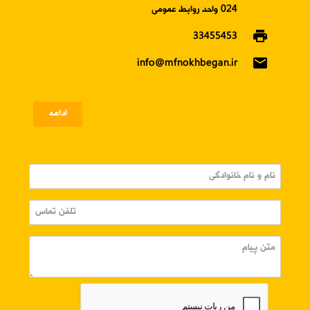
024 واحد روابط عمومی
print
33455453
email
info@mfnokhbegan.ir
ادامه