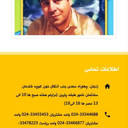
اطلاعات تماس
home
زنجان، چهارراه سعدی جنب انتقال خون کوچه شادمان
ساختمان نامور طبقه پایین (درایام هفته صبح ها 10 الی
13 عصر ها 16 الی19)
phone
024-33544688 واحد مشتریان 33455453-024 واحد
مشتریان 33466877-024 واحد ریاست 33478223-