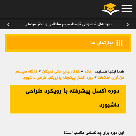
menu
ورود
/
عضویت
۰
chevron_left
chevron_right
دوره های تندخوانی توسط مریم سلطانی و دکتر مرصعی
apps
دپارتمان ها
شما اینجا هستید:
خانه
»
کازگاه جامع مالی نخبگان
»
کارگاه سیستم
فن آوری اطلاعات
»
دوره اکسل پیشرفته با رویکرد طراحی داشبورد
دوره اکسل پیشرفته با رویکرد طراحی
داشبورد
این دوره برای چه کسانی مناسب است؟