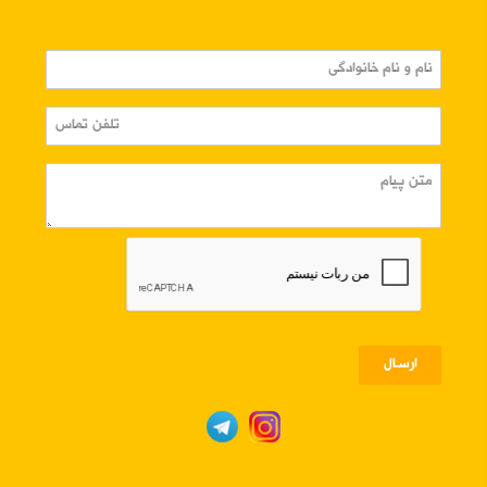
ارسـال