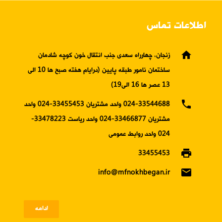
اطلاعات تماس
home
زنجان، چهارراه سعدی جنب انتقال خون کوچه شادمان
ساختمان نامور طبقه پایین (درایام هفته صبح ها 10 الی
13 عصر ها 16 الی19)
phone
024-33544688 واحد مشتریان 33455453-024 واحد
مشتریان 33466877-024 واحد ریاست 33478223-
024 واحد روابط عمومی
print
33455453
email
info@mfnokhbegan.ir
ادامه