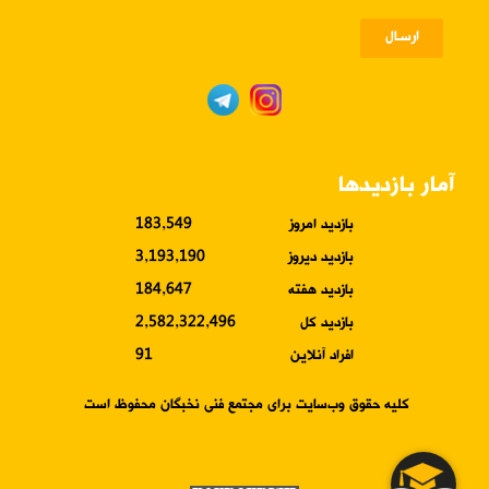
ارسـال
آمار بازدیدها
بازدید امروز
183,549
بازدید دیروز
3,193,190
بازدید هفته
184,647
بازدید کل
2,582,322,496
افراد آنلاین
91
کلیه حقوق وب‌سایت برای مجتمع فنی نخبگان محفوظ است