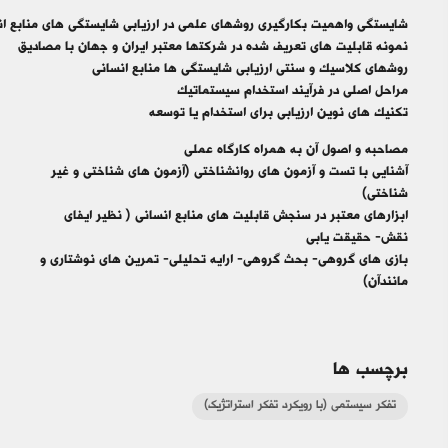
شايستگي
واهميت
بكارگيري
روشهاي
علمي
در
ارزيابي
شايستگي
هاي
منابع
ا
نمونه
قابليت
هاي
تعريف
شده
در
شركتها
معتبر
ايران
و
جهان
با
مصاديق
روشهاي
كلاسيك
و
سنتي
ارزيابي
شايستگي
ها
منابع
انساني
مراحل
اصلي
در
فرآيند
استخدام
سيستماتيك
تكنيك
هاي
نوين
ارزيابي
براي
استخدام
يا
توسعه
مصاحبه و اصول آن به همراه كارگاه عملي
آشنايي با تست و آزمون هاي روانشناختي (آزمون هاي شناختي و غير
شناختي)
ابزارهاي معتبر در سنجش قابليت هاي منابع انساني ( نظير ايفاي
نقش- حقيقت يابي
بازي هاي گروهي- بحث گروهي- ارايه تحليلي- تمرين هاي نوشتاري و
مانندآن)
برچسب ها
تفکر سیستمی (با رویکرد تفکر استراتژیک)