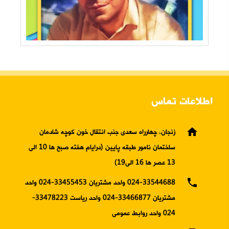
اطلاعات تماس
home
زنجان، چهارراه سعدی جنب انتقال خون کوچه شادمان
ساختمان نامور طبقه پایین (درایام هفته صبح ها 10 الی
13 عصر ها 16 الی19)
phone
024-33544688 واحد مشتریان 33455453-024 واحد
مشتریان 33466877-024 واحد ریاست 33478223-
024 واحد روابط عمومی