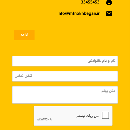
print
33455453
email
info@mfnokhbegan.ir
ادامه