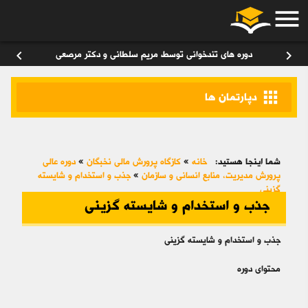
menu
ورود
/
عضویت
۰
chevron_left
chevron_right
دوره های تندخوانی توسط مریم سلطانی و دکتر مرصعی
apps
دپارتمان ها
شما اینجا هستید:
خانه
»
کازگاه پرورش مالی نخبگان
»
دوره عالی
پرورش مديريت، منابع انساني و سازمان
»
جذب و استخدام و شایسته
گزینی
جذب و استخدام و شایسته گزینی
جذب و استخدام و شایسته گزینی
محتوای دوره