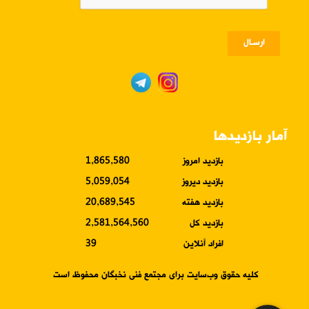
ارسـال
آمار بازدیدها
بازدید امروز
1,865,580
بازدید دیروز
5,059,054
بازدید هفته
20,689,545
بازدید کل
2,581,564,560
افراد آنلاین
39
کلیه حقوق وب‌سایت برای مجتمع فنی نخبگان محفوظ است