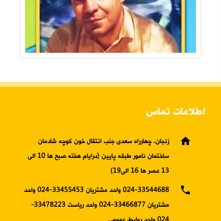
اطلاعات تماس
home
زنجان، چهارراه سعدی جنب انتقال خون کوچه شادمان
ساختمان نامور طبقه پایین (درایام هفته صبح ها 10 الی
13 عصر ها 16 الی19)
phone
024-33544688 واحد مشتریان 33455453-024 واحد
مشتریان 33466877-024 واحد ریاست 33478223-
024 واحد روابط عمومی