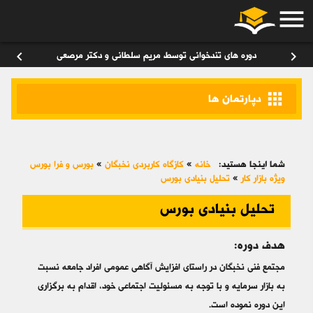
menu
ورود
/
عضویت
۰
chevron_left
chevron_right
دوره های تندخوانی توسط مریم سلطانی و دکتر مرصعی
apps
دپارتمان ها
شما اینجا هستید:
خانه
»
کازگاه کاربردی نخبگان
»
بورس و فرا بورس
ویژه بازار کار
»
تحلیل بنیادی بورس
تحلیل بنیادی بورس
هدف دوره:
مجتمع فنی نخبگان در راستای افزایش آگاهی عمومی افراد جامعه نسبت
به بازار سرمایه و با توجه به مسئولیت اجتماعی خود، اقدام به برگزاری
این دوره‌ نموده است.