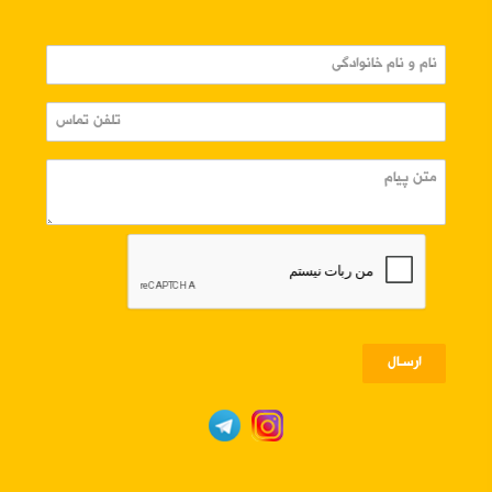
ارسـال