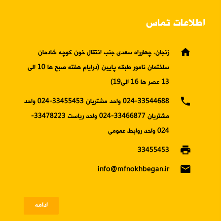
اطلاعات تماس
home
زنجان، چهارراه سعدی جنب انتقال خون کوچه شادمان
ساختمان نامور طبقه پایین (درایام هفته صبح ها 10 الی
13 عصر ها 16 الی19)
phone
024-33544688 واحد مشتریان 33455453-024 واحد
مشتریان 33466877-024 واحد ریاست 33478223-
024 واحد روابط عمومی
print
33455453
email
info@mfnokhbegan.ir
ادامه