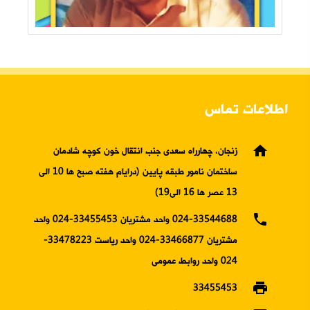
اطلاعات تماس
home
زنجان، چهارراه سعدی جنب انتقال خون کوچه شادمان
ساختمان نامور طبقه پایین (درایام هفته صبح ها 10 الی
13 عصر ها 16 الی19)
phone
024-33544688 واحد مشتریان 33455453-024 واحد
مشتریان 33466877-024 واحد ریاست 33478223-
024 واحد روابط عمومی
print
33455453