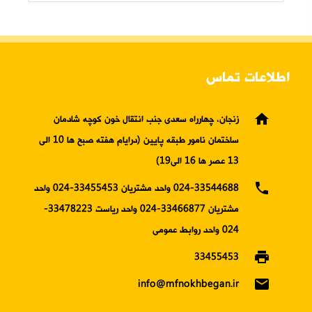
اطلاعات تماس
home
زنجان، چهارراه سعدی جنب انتقال خون کوچه شادمان
ساختمان نامور طبقه پایین (درایام هفته صبح ها 10 الی
13 عصر ها 16 الی19)
phone
024-33544688 واحد مشتریان 33455453-024 واحد
مشتریان 33466877-024 واحد ریاست 33478223-
024 واحد روابط عمومی
print
33455453
email
info@mfnokhbegan.ir