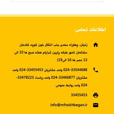
اطلاعات تماس
home
زنجان، چهارراه سعدی جنب انتقال خون کوچه شادمان
ساختمان نامور طبقه پایین (درایام هفته صبح ها 10 الی
13 عصر ها 16 الی19)
phone
024-33544688 واحد مشتریان 33455453-024 واحد
مشتریان 33466877-024 واحد ریاست 33478223-
024 واحد روابط عمومی
print
33455453
email
info@mfnokhbegan.ir