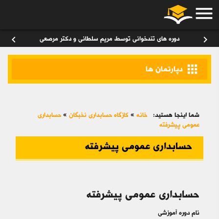
menu
ورود
/
عضویت
۰
chevron_left
chevron_right
دوره های تندخوانی توسط مریم سلطانی و دکتر مرصعی
apps
دپارتمان ها
شما اینجا هستید:
خانه
»
کازگاه حسابداری نخبگان
»
حسابداری
عمومی پیشرفته
حسابداری عمومی پیشرفته
حسابداری عمومی پیشرفته
نام دوره آموزشی