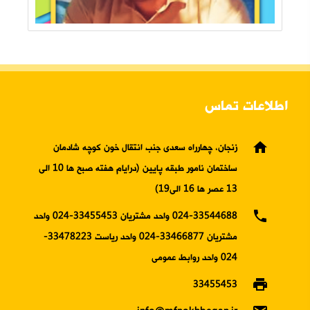
اطلاعات تماس
home
زنجان، چهارراه سعدی جنب انتقال خون کوچه شادمان
ساختمان نامور طبقه پایین (درایام هفته صبح ها 10 الی
13 عصر ها 16 الی19)
phone
024-33544688 واحد مشتریان 33455453-024 واحد
مشتریان 33466877-024 واحد ریاست 33478223-
024 واحد روابط عمومی
print
33455453