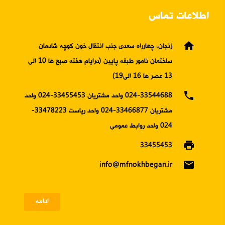
اطلاعات تماس
home
زنجان، چهارراه سعدی جنب انتقال خون کوچه شادمان
ساختمان نامور طبقه پایین (درایام هفته صبح ها 10 الی
13 عصر ها 16 الی19)
phone
024-33544688 واحد مشتریان 33455453-024 واحد
مشتریان 33466877-024 واحد ریاست 33478223-
024 واحد روابط عمومی
print
33455453
email
info@mfnokhbegan.ir
ادامه