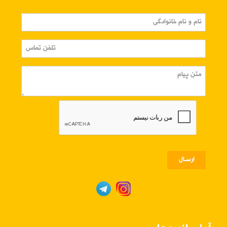
ارسـال