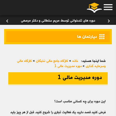
menu
ورود
/
عضویت
۰
chevron_left
chevron_right
دوره های تندخوانی توسط مریم سلطانی و دکتر مرصعی
apps
دپارتمان ها
شما اینجا هستید:
خانه
»
کازگاه جامع مالی نخبگان
»
کارگاه مالی
وسرمایه گذاری
»
دوره مدیریت مالی 1
دوره مدیریت مالی 1
این دوره برای چه کسانی مناسب است؟
فرض کنید قصد دارید یک فعالیت تجاری را شروع کنید. قبل از هر چیز باید