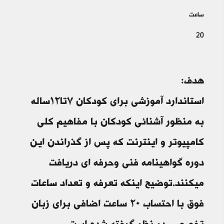
ساعت
20
هدف:
استاندارد آموزشى براى کودکان ۷تا۱۲ساله
به منظور آشنائى کودکان با مفاهيم کلى
کامپيوتر و اينترنت که پس از گذراندن اين
دوره گواهينامه فنی وحرفه ای دريافت
ميکنند.توضيح اينکه تعرفه و تعداد ساعات
فوق با احتساب ۲۰ ساعت اضافي براي زبان