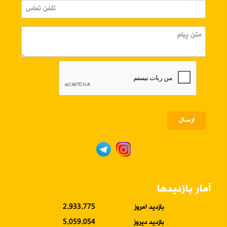
ارسـال
آمار بازدیدها
بازدید امروز
2,933,775
بازدید دیروز
5,059,054