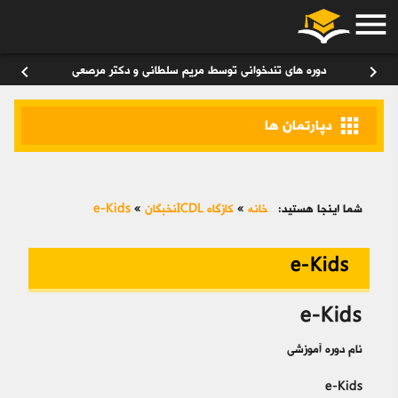
menu
ورود
/
عضویت
۰
chevron_left
chevron_right
دوره های تندخوانی توسط مریم سلطانی و دکتر مرصعی
apps
دپارتمان ها
شما اینجا هستید:
خانه
»
کازگاه ICDLنخبگان
»
e-Kids
e-Kids
e-Kids
نام دوره آموزشی
e-Kids