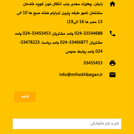
home
زنجان، چهارراه سعدی جنب انتقال خون کوچه شادمان
ساختمان نامور طبقه پایین (درایام هفته صبح ها 10 الی
13 عصر ها 16 الی19)
phone
024-33544688 واحد مشتریان 33455453-024 واحد
مشتریان 33466877-024 واحد ریاست 33478223-
024 واحد روابط عمومی
print
33455453
email
info@mfnokhbegan.ir
ادامه