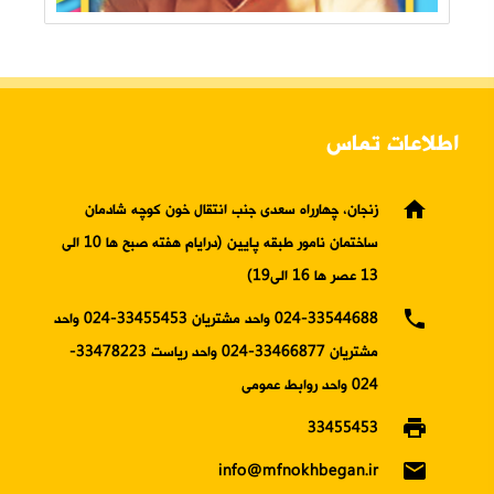
اطلاعات تماس
home
زنجان، چهارراه سعدی جنب انتقال خون کوچه شادمان
ساختمان نامور طبقه پایین (درایام هفته صبح ها 10 الی
13 عصر ها 16 الی19)
phone
024-33544688 واحد مشتریان 33455453-024 واحد
مشتریان 33466877-024 واحد ریاست 33478223-
024 واحد روابط عمومی
print
33455453
email
info@mfnokhbegan.ir