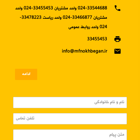
phone
024-33544688 واحد مشتریان 33455453-024 واحد
مشتریان 33466877-024 واحد ریاست 33478223-
024 واحد روابط عمومی
print
33455453
email
info@mfnokhbegan.ir
ادامه