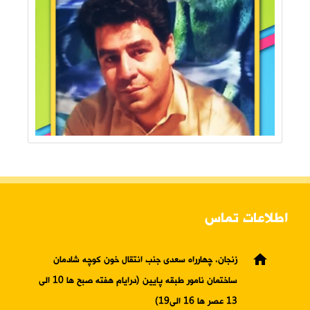
اطلاعات تماس
home
زنجان، چهارراه سعدی جنب انتقال خون کوچه شادمان
ساختمان نامور طبقه پایین (درایام هفته صبح ها 10 الی
13 عصر ها 16 الی19)