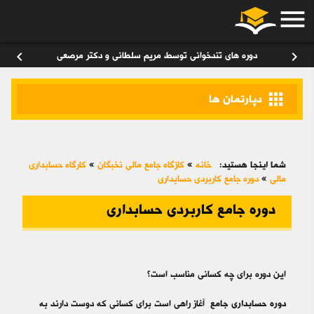
menu
ورود
/
عضویت
۰
chevron_left
chevron_right
دوره های تندخوانی توسط مریم سلطانی و دکتر مرصعی
apps
دپارتمان ها
شما اینجا هستید:
خانه
»
کازگاه جامع مالی نخبگان
»
کارگاه حسابداری
مالی
»
دوره جامع کاربردی حسابداری
دوره جامع کاربردی حسابداری
این دوره برای چه کسانی مناسب است؟
دوره حسابداری جامع
آغاز راهی است برای کسانی که دوست دارند به