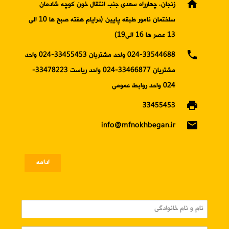
home
زنجان، چهارراه سعدی جنب انتقال خون کوچه شادمان
ساختمان نامور طبقه پایین (درایام هفته صبح ها 10 الی
13 عصر ها 16 الی19)
phone
024-33544688 واحد مشتریان 33455453-024 واحد
مشتریان 33466877-024 واحد ریاست 33478223-
024 واحد روابط عمومی
print
33455453
email
info@mfnokhbegan.ir
ادامه