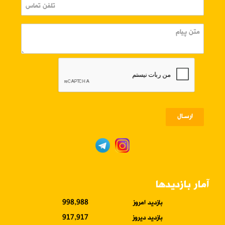
ارسـال
آمار بازدیدها
بازدید امروز
998,988
بازدید دیروز
917,917