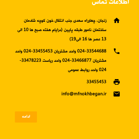
اطلاعات تماس
home
زنجان، چهارراه سعدی جنب انتقال خون کوچه شادمان
ساختمان نامور طبقه پایین (درایام هفته صبح ها 10 الی
13 عصر ها 16 الی19)
phone
024-33544688 واحد مشتریان 33455453-024 واحد
مشتریان 33466877-024 واحد ریاست 33478223-
024 واحد روابط عمومی
print
33455453
email
info@mfnokhbegan.ir
ادامه