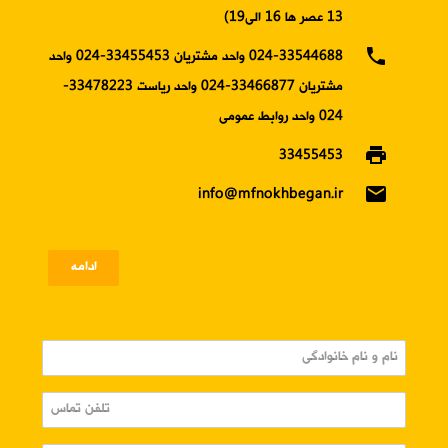
13 عصر ها 16 الی19)
phone
024-33544688 واحد مشتریان 33455453-024 واحد
مشتریان 33466877-024 واحد ریاست 33478223-
024 واحد روابط عمومی
print
33455453
email
info@mfnokhbegan.ir
ادامه