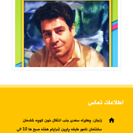
اطلاعات تماس
home
زنجان، چهارراه سعدی جنب انتقال خون کوچه شادمان
ساختمان نامور طبقه پایین (درایام هفته صبح ها 10 الی