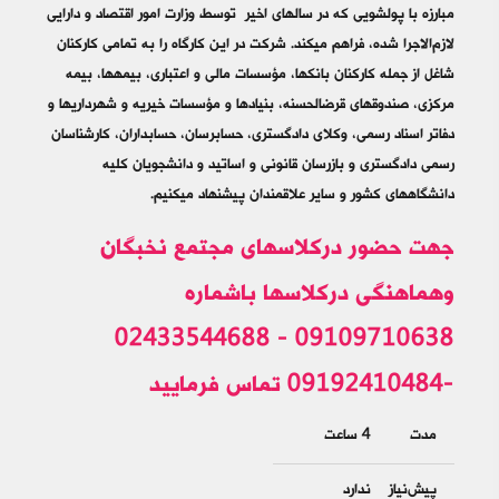
مبارزه با پولشویی که در سال‎های اخیر توسط وزارت امور اقتصاد و دارایی
لازم‌الاجرا شده، فراهم می­‎کند. شرکت در این کارگاه را به تمامی کارکنان
شاغل از جمله کارکنان بانک‎ها، مؤسسات مالی و اعتباری، بیمه‎ها، بیمه
مرکزی، صندوق‎های قرض‎الحسنه، بنیادها و مؤسسات خیریه و شهرداری‎ها و
دفاتر اسناد رسمی، وکلای دادگستری، حسابرسان، حسابداران، کارشناسان
رسمی دادگستری و بازرسان قانونی و اساتید و دانشجویان کلیه
دانشگاه‎های کشور و سایر علاقمندان پیشنهاد می‎کنیم.
جهت حضور درکلاسهای مجتمع نخبگان
وهماهنگی درکلاسها باشماره
09109710638 - 02433544688
-09192410484 تماس فرمایید
مدت
4 ساعت
پیش‌نیاز
ندارد