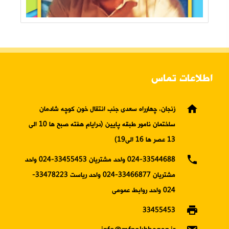
اطلاعات تماس
home
زنجان، چهارراه سعدی جنب انتقال خون کوچه شادمان
ساختمان نامور طبقه پایین (درایام هفته صبح ها 10 الی
13 عصر ها 16 الی19)
phone
024-33544688 واحد مشتریان 33455453-024 واحد
مشتریان 33466877-024 واحد ریاست 33478223-
024 واحد روابط عمومی
print
33455453