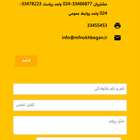
مشتریان 33466877-024 واحد ریاست 33478223-
024 واحد روابط عمومی
print
33455453
email
info@mfnokhbegan.ir
ادامه