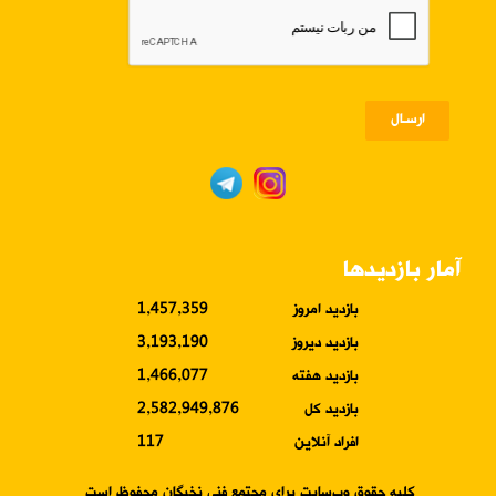
ارسـال
آمار بازدیدها
بازدید امروز
1,457,359
بازدید دیروز
3,193,190
بازدید هفته
1,466,077
بازدید کل
2,582,949,876
افراد آنلاین
117
کلیه حقوق وب‌سایت برای مجتمع فنی نخبگان محفوظ است