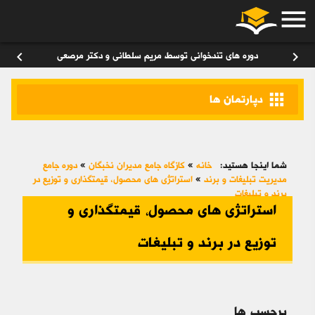
menu
ورود
/
عضویت
۰
chevron_left
chevron_right
دوره های تندخوانی توسط مریم سلطانی و دکتر مرصعی
apps
دپارتمان ها
شما اینجا هستید:
خانه
»
کازگاه جامع مدیران نخبگان
»
دوره جامع
مدیریت تبلیغات و برند
»
استراتژی های محصول، قیمتگذاری و توزیع در
برند و تبلیغات
استراتژی های محصول، قیمتگذاری و
توزیع در برند و تبلیغات
برچسب ها