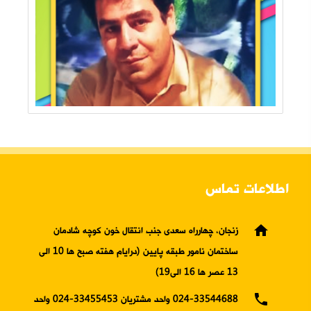
اطلاعات تماس
home
زنجان، چهارراه سعدی جنب انتقال خون کوچه شادمان
ساختمان نامور طبقه پایین (درایام هفته صبح ها 10 الی
13 عصر ها 16 الی19)
phone
024-33544688 واحد مشتریان 33455453-024 واحد