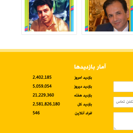
آمار بازدیدها
بازدید امروز
2,402,185
بازدید دیروز
5,059,054
بازدید هفته
21,229,360
بازدید کل
2,581,826,180
افراد آنلاین
546