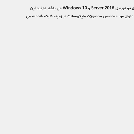
2016 MCSA به روز ترين و آخرين مدارك كاملا حرفه اي در زمينه شبكه شركت مايكروسافت و شامل دو دوره ي Server 2016 و Windows 10 مي باشد. دارنده اين
 عنوان فرد متخصص محصولات مايكروسافت در زمينه شبكه شناخته مي