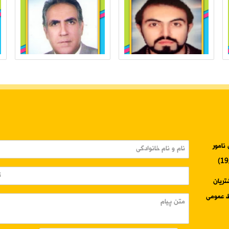
نامور
3345-024 واحد مشتریان