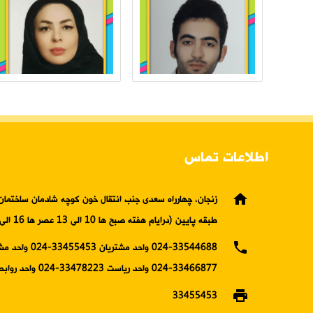
اطلاعات تماس
home
زنجان، چهارراه سعدی جنب انتقال خون کوچه شادمان ساختمان 
طبقه پایین (درایام هفته صبح ها 10 الی 13 عصر ها 16 الی19)
phone
024-33544688 واحد مشتریان 5453
33466877-024 واحد ریاست 33478223-024 واحد روابط عمومی
print
33455453