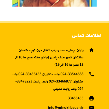
اطلاعات تماس
home
زنجان، چهارراه سعدی جنب انتقال خون کوچه شادمان
ساختمان نامور طبقه پایین (درایام هفته صبح ها 10 الی
13 عصر ها 16 الی19)
phone
024-33544688 واحد مشتریان 33455453-024 واحد
مشتریان 33466877-024 واحد ریاست 33478223-
024 واحد روابط عمومی
print
33455453
email
info@mfnokhbegan.ir