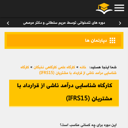
menu
ورود
/
عضویت
۰
chevron_left
chevron_right
دوره های تندخوانی توسط مریم سلطانی و دکتر مرصعی
apps
دپارتمان ها
شما اینجا هستید:
خانه
»
کارگاه علمی کارگاهی نخبگان
»
کارگاه
شناسایی درآمد ناشی از قرارداد با مشتریان (IFRS15)
کارگاه شناسایی درآمد ناشی از قرارداد با
مشتریان (IFRS15)
این دوره برای چه کسانی مناسب است؟