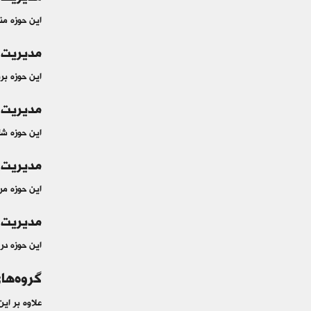
این حوزه منا
مدیریت ارتباطات(ent
این حوزه برن
مدیریت ریسک (nt
این حوزه شا
مدیریت تدارکات (nt
این حوزه مر
مدیریت ذینفعان (t
این حوزه در 
گروه‌ها
علاوه بر این PMBOK پروژه را به 5 گروه فرآیندی نیز تقسیم می‌کند که عبا