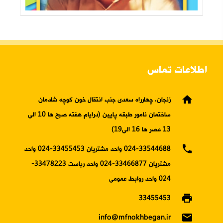
اطلاعات تماس
home
زنجان، چهارراه سعدی جنب انتقال خون کوچه شادمان
ساختمان نامور طبقه پایین (درایام هفته صبح ها 10 الی
13 عصر ها 16 الی19)
phone
024-33544688 واحد مشتریان 33455453-024 واحد
مشتریان 33466877-024 واحد ریاست 33478223-
024 واحد روابط عمومی
print
33455453
email
info@mfnokhbegan.ir