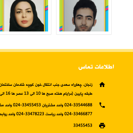
اطلاعات تماس
home
زنجان، چهارراه سعدی جنب انتقال خون کوچه شادمان ساختمان 
طبقه پایین (درایام هفته صبح ها 10 الی 13 عصر ها 16 الی19)
phone
024-33544688 واحد مشتریان 5453
33466877-024 واحد ریاست 33478223-024 واحد روابط عمومی
print
33455453