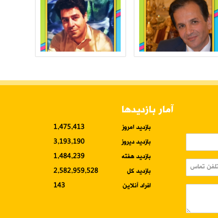
آمار بازدیدها
بازدید امروز
1,475,413
بازدید دیروز
3,193,190
بازدید هفته
1,484,239
بازدید کل
2,582,959,528
افراد آنلاین
143