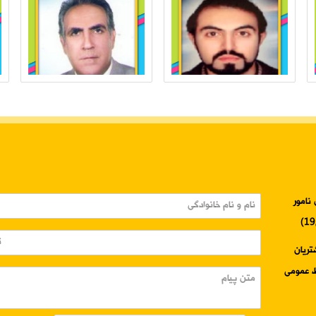
نامور
3345-024 واحد مشتریان