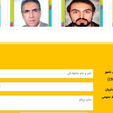
نامور
3345-024 واحد مشتریان