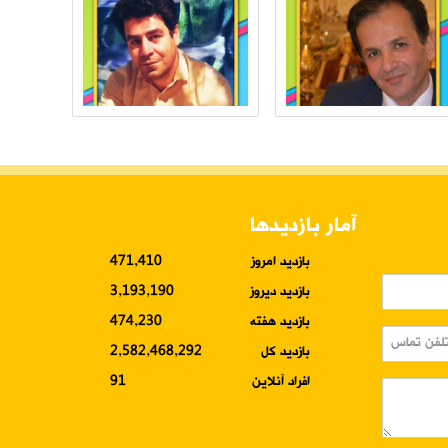
آمار بازدیدها
بازدید امروز
471,410
بازدید دیروز
3,193,190
بازدید هفته
474,230
بازدید کل
2,582,468,292
افراد آنلاین
91