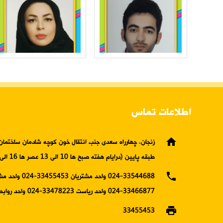
اطلاعات تماس
home
زنجان، چهارراه سعدی جنب انتقال خون کوچه شادمان ساختمان 
طبقه پایین (درایام هفته صبح ها 10 الی 13 عصر ها 16 الی19)
phone
024-33544688 واحد مشتریان 5453
33466877-024 واحد ریاست 33478223-024 واحد روابط عمومی
print
33455453