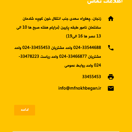
اطلاعات تماس
home
زنجان، چهارراه سعدی جنب انتقال خون کوچه شادمان
ساختمان نامور طبقه پایین (درایام هفته صبح ها 10 الی
13 عصر ها 16 الی19)
phone
024-33544688 واحد مشتریان 33455453-024 واحد
مشتریان 33466877-024 واحد ریاست 33478223-
024 واحد روابط عمومی
print
33455453
email
info@mfnokhbegan.ir
ادامه