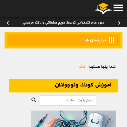
menu
ورود
/
عضویت
۰
chevron_left
chevron_right
دوره های تندخوانی توسط مریم سلطانی و دکتر مرصعی
apps
دپارتمان ها
شما اینجا هستید:
خانه
آموزش کودک ونوجوانان
search