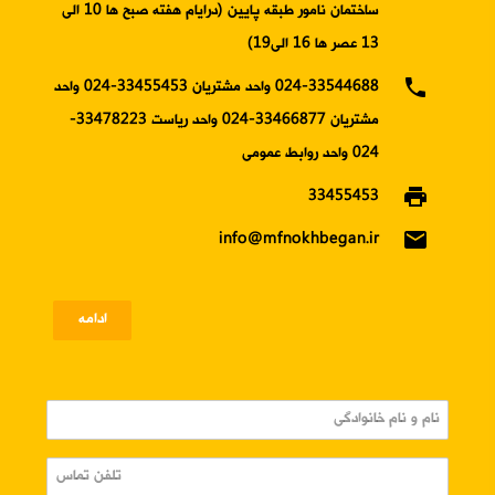
ساختمان نامور طبقه پایین (درایام هفته صبح ها 10 الی
13 عصر ها 16 الی19)
phone
024-33544688 واحد مشتریان 33455453-024 واحد
مشتریان 33466877-024 واحد ریاست 33478223-
024 واحد روابط عمومی
print
33455453
email
info@mfnokhbegan.ir
ادامه