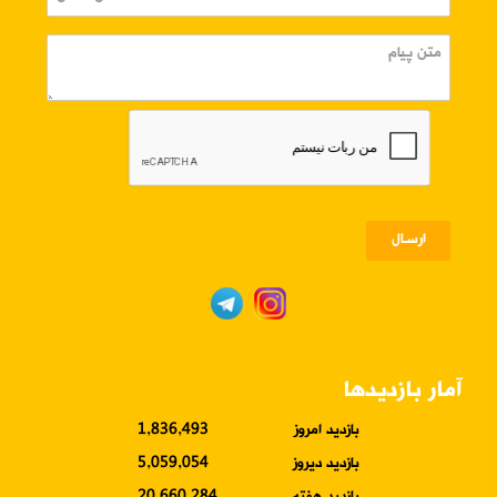
ارسـال
آمار بازدیدها
بازدید امروز
1,836,493
بازدید دیروز
5,059,054