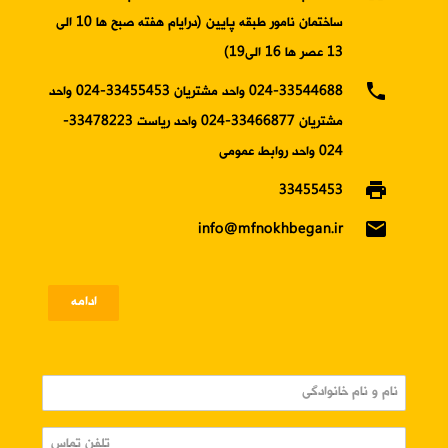
ساختمان نامور طبقه پایین (درایام هفته صبح ها 10 الی
13 عصر ها 16 الی19)
phone
024-33544688 واحد مشتریان 33455453-024 واحد
مشتریان 33466877-024 واحد ریاست 33478223-
024 واحد روابط عمومی
print
33455453
email
info@mfnokhbegan.ir
ادامه