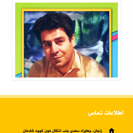
اطلاعات تماس
home
زنجان، چهارراه سعدی جنب انتقال خون کوچه شادمان