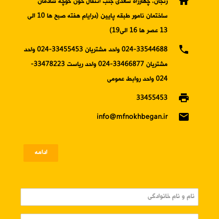
home
زنجان، چهارراه سعدی جنب انتقال خون کوچه شادمان
ساختمان نامور طبقه پایین (درایام هفته صبح ها 10 الی
13 عصر ها 16 الی19)
phone
024-33544688 واحد مشتریان 33455453-024 واحد
مشتریان 33466877-024 واحد ریاست 33478223-
024 واحد روابط عمومی
print
33455453
email
info@mfnokhbegan.ir
ادامه