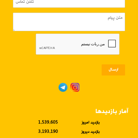
ارسـال
آمار بازدیدها
بازدید امروز
1,539,605
بازدید دیروز
3,193,190