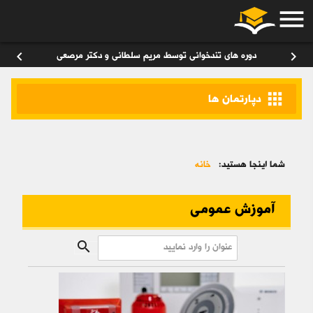
menu
ورود
/
عضویت
۰
chevron_left
chevron_right
دوره های تندخوانی توسط مریم سلطانی و دکتر مرصعی
apps
دپارتمان ها
شما اینجا هستید:
خانه
آموزش عمومی
search