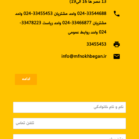
13 عصر ها 16 الی19)
phone
024-33544688 واحد مشتریان 33455453-024 واحد
مشتریان 33466877-024 واحد ریاست 33478223-
024 واحد روابط عمومی
print
33455453
email
info@mfnokhbegan.ir
ادامه