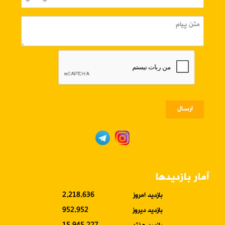
ارسـال
آمار بازدیدها
بازدید امروز
2,218,636
بازدید دیروز
952,952