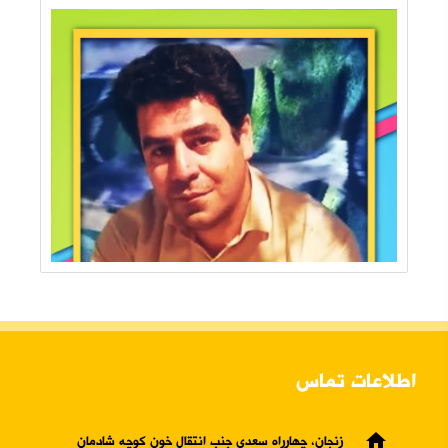
اطلاعات تماس
home
زنجان، چهارراه سعدی جنب انتقال خون کوچه شادمان