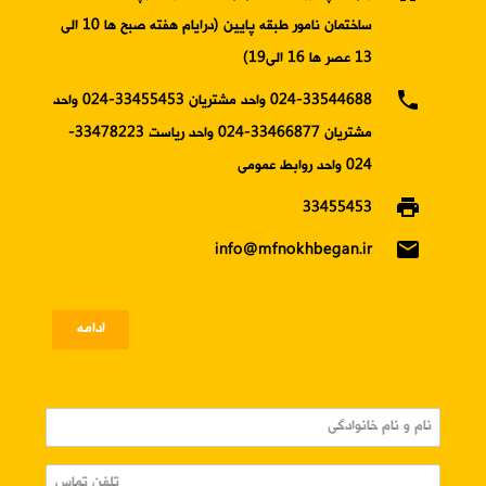
ساختمان نامور طبقه پایین (درایام هفته صبح ها 10 الی
13 عصر ها 16 الی19)
phone
024-33544688 واحد مشتریان 33455453-024 واحد
مشتریان 33466877-024 واحد ریاست 33478223-
024 واحد روابط عمومی
print
33455453
email
info@mfnokhbegan.ir
ادامه